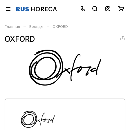
–
–
Главная
Бренды
OXFORD
OXFORD