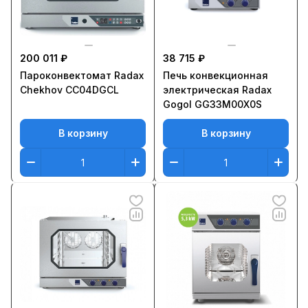
200 011 ₽
38 715 ₽
Пароконвектомат Radax
Печь конвекционная
Chekhov CC04DGCL
электрическая Radax
Gogol GG33M00X0S
В корзину
В корзину